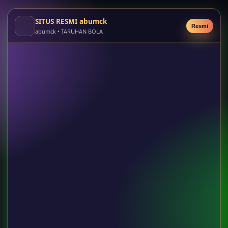
SITUS RESMI abumck
Resmi
abumck • TARUHAN BOLA