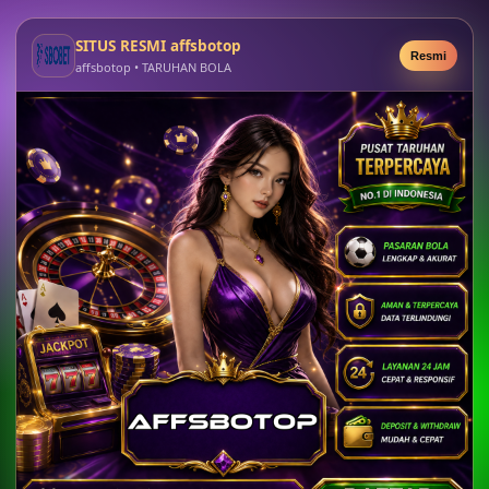
SITUS RESMI affsbotop
Resmi
affsbotop • TARUHAN BOLA