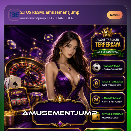
SITUS RESMI amusementjump
Resmi
amusementjump • TARUHAN BOLA