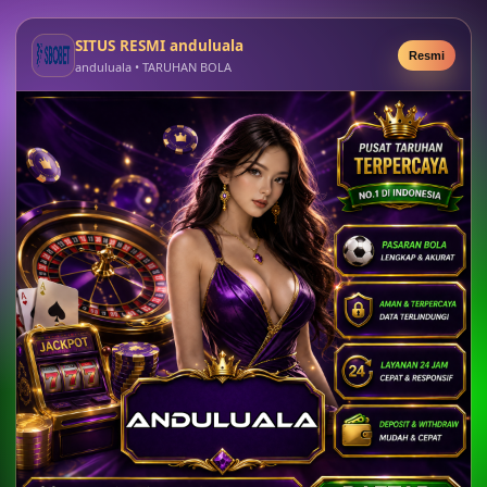
SITUS RESMI anduluala
Resmi
anduluala • TARUHAN BOLA