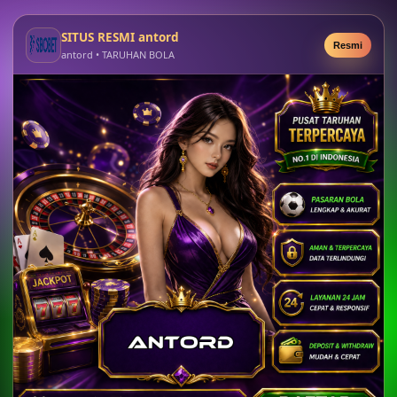
SITUS RESMI antord
Resmi
antord • TARUHAN BOLA