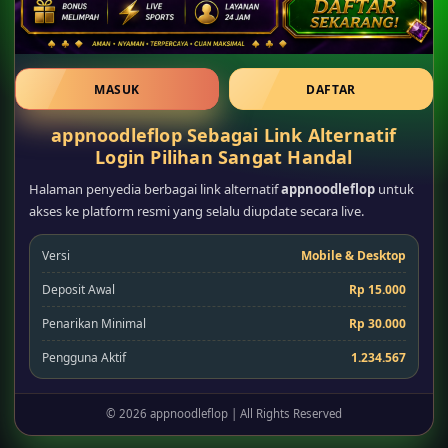
MASUK
DAFTAR
appnoodleflop Sebagai Link Alternatif
Login Pilihan Sangat Handal
Halaman penyedia berbagai link alternatif
appnoodleflop
untuk
akses ke platform resmi yang selalu diupdate secara live.
Versi
Mobile & Desktop
Deposit Awal
Rp 15.000
Penarikan Minimal
Rp 30.000
Pengguna Aktif
1.234.567
©
2026
appnoodleflop | All Rights Reserved