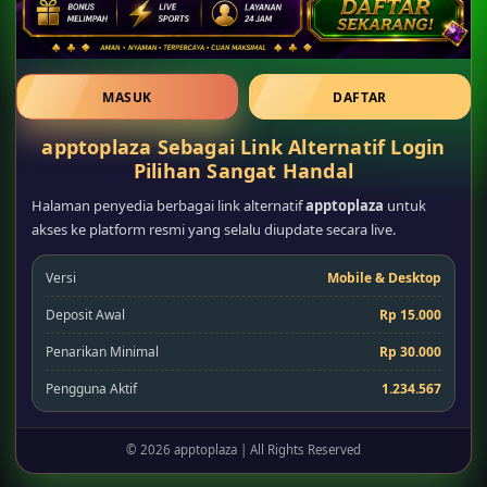
MASUK
DAFTAR
apptoplaza Sebagai Link Alternatif Login
Pilihan Sangat Handal
Halaman penyedia berbagai link alternatif
apptoplaza
untuk
akses ke platform resmi yang selalu diupdate secara live.
Versi
Mobile & Desktop
Deposit Awal
Rp 15.000
Penarikan Minimal
Rp 30.000
Pengguna Aktif
1.234.567
©
2026
apptoplaza | All Rights Reserved