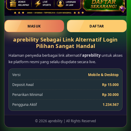
MASUK
DAFTAR
aprebility Sebagai Link Alternatif Login
Pilihan Sangat Handal
Halaman penyedia berbagai link alternatif
aprebility
untuk akses
ke platform resmi yang selalu diupdate secara live.
Versi
Mobile & Desktop
Deposit Awal
Rp 15.000
Penarikan Minimal
Rp 30.000
Pengguna Aktif
1.234.567
©
2026
aprebility | All Rights Reserved