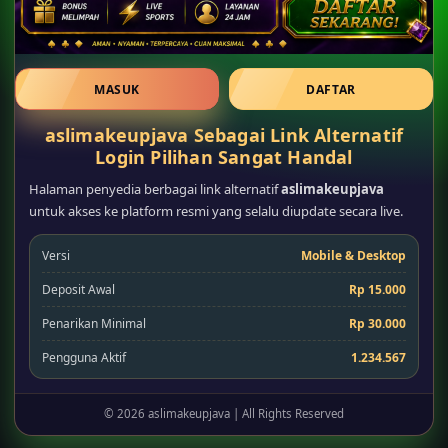
MASUK
DAFTAR
aslimakeupjava Sebagai Link Alternatif
Login Pilihan Sangat Handal
Halaman penyedia berbagai link alternatif
aslimakeupjava
untuk akses ke platform resmi yang selalu diupdate secara live.
Versi
Mobile & Desktop
Deposit Awal
Rp 15.000
Penarikan Minimal
Rp 30.000
Pengguna Aktif
1.234.567
©
2026
aslimakeupjava | All Rights Reserved