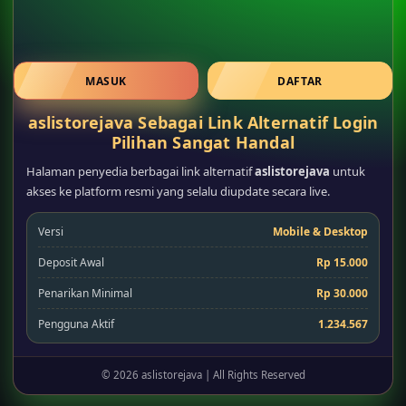
MASUK
DAFTAR
aslistorejava Sebagai Link Alternatif Login
Pilihan Sangat Handal
Halaman penyedia berbagai link alternatif
aslistorejava
untuk
akses ke platform resmi yang selalu diupdate secara live.
Versi
Mobile & Desktop
Deposit Awal
Rp 15.000
Penarikan Minimal
Rp 30.000
Pengguna Aktif
1.234.567
©
2026
aslistorejava | All Rights Reserved