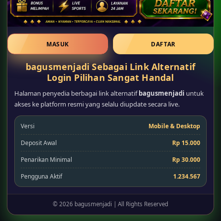
MASUK
DAFTAR
bagusmenjadi Sebagai Link Alternatif
Login Pilihan Sangat Handal
Halaman penyedia berbagai link alternatif
bagusmenjadi
untuk
akses ke platform resmi yang selalu diupdate secara live.
Versi
Mobile & Desktop
Deposit Awal
Rp 15.000
Penarikan Minimal
Rp 30.000
Pengguna Aktif
1.234.567
©
2026
bagusmenjadi | All Rights Reserved