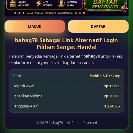
MASUK
DAFTAR
bahag78 Sebagai Link Alternatif Login
Pilihan Sangat Handal
Halaman penyedia berbagai link alternatif
bahag78
untuk akses
ke platform resmi yang selalu diupdate secara live.
Versi
Mobile & Desktop
Deposit Awal
Rp 15.000
Penarikan Minimal
Rp 30.000
Pengguna Aktif
1.234.567
©
2026
bahag78 | All Rights Reserved