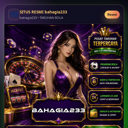
SITUS RESMI bahagia233
Resmi
bahagia233 • TARUHAN BOLA