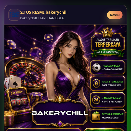
SITUS RESMI bakerychill
Resmi
bakerychill • TARUHAN BOLA