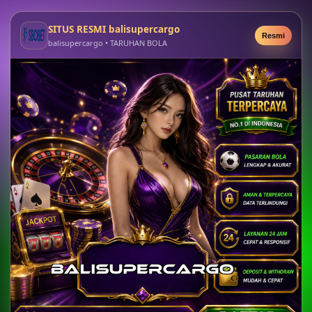
SITUS RESMI balisupercargo
Resmi
balisupercargo • TARUHAN BOLA