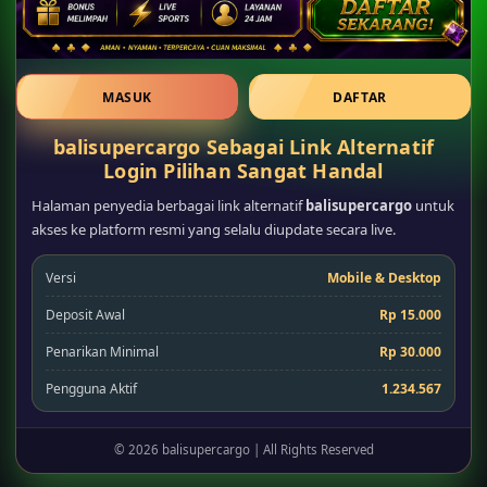
MASUK
DAFTAR
balisupercargo Sebagai Link Alternatif
Login Pilihan Sangat Handal
Halaman penyedia berbagai link alternatif
balisupercargo
untuk
akses ke platform resmi yang selalu diupdate secara live.
Versi
Mobile & Desktop
Deposit Awal
Rp 15.000
Penarikan Minimal
Rp 30.000
Pengguna Aktif
1.234.567
©
2026
balisupercargo | All Rights Reserved