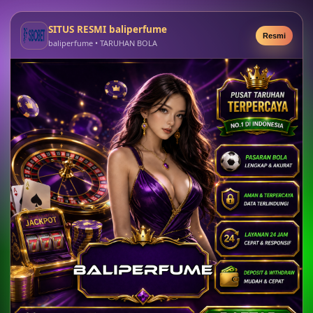
SITUS RESMI baliperfume
Resmi
baliperfume • TARUHAN BOLA