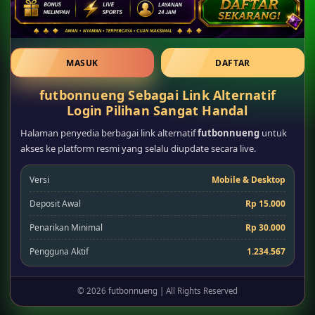
MASUK
DAFTAR
futbonnueng Sebagai Link Alternatif
Login Pilihan Sangat Handal
Halaman penyedia berbagai link alternatif
futbonnueng
untuk
akses ke platform resmi yang selalu diupdate secara live.
Versi
Mobile & Desktop
Deposit Awal
Rp 15.000
Penarikan Minimal
Rp 30.000
Pengguna Aktif
1.234.567
©
2026
futbonnueng | All Rights Reserved