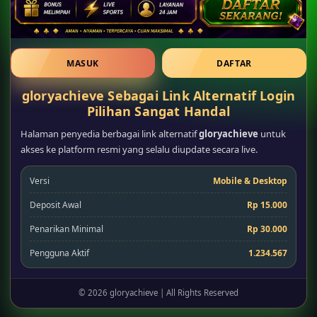
MASUK
DAFTAR
gloryachieve Sebagai Link Alternatif Login
Pilihan Sangat Handal
Halaman penyedia berbagai link alternatif
gloryachieve
untuk
akses ke platform resmi yang selalu diupdate secara live.
Versi
Mobile & Desktop
Deposit Awal
Rp 15.000
Penarikan Minimal
Rp 30.000
Pengguna Aktif
1.234.567
©
2026
gloryachieve | All Rights Reserved