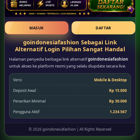
MASUK
DAFTAR
goindonesiafashion Sebagai Link
Alternatif Login Pilihan Sangat Handal
Halaman penyedia berbagai link alternatif
goindonesiafashion
untuk akses ke platform resmi yang selalu diupdate secara live.
Versi
Mobile & Desktop
Deposit Awal
Rp 15.000
Penarikan Minimal
Rp 30.000
Pengguna Aktif
1.234.567
©
2026
goindonesiafashion | All Rights Reserved