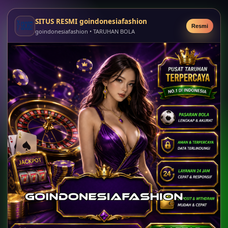
SITUS RESMI goindonesiafashion
Resmi
goindonesiafashion • TARUHAN BOLA