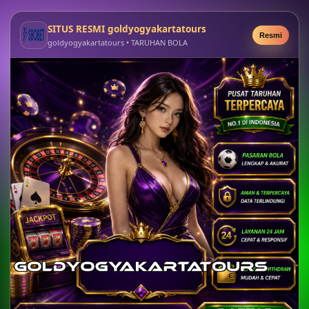
SITUS RESMI goldyogyakartatours
Resmi
goldyogyakartatours • TARUHAN BOLA