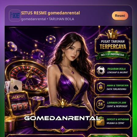
SITUS RESMI gomedanrental
Resmi
gomedanrental • TARUHAN BOLA