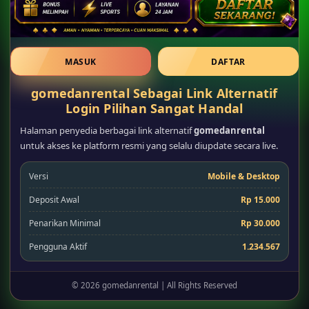
MASUK
DAFTAR
gomedanrental Sebagai Link Alternatif
Login Pilihan Sangat Handal
Halaman penyedia berbagai link alternatif
gomedanrental
untuk akses ke platform resmi yang selalu diupdate secara live.
Versi
Mobile & Desktop
Deposit Awal
Rp 15.000
Penarikan Minimal
Rp 30.000
Pengguna Aktif
1.234.567
©
2026
gomedanrental | All Rights Reserved