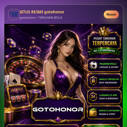
SITUS RESMI gotohonor
Resmi
gotohonor • TARUHAN BOLA