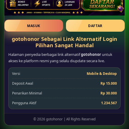
MASUK
DAFTAR
gotohonor Sebagai Link Alternatif Login
Pilihan Sangat Handal
Halaman penyedia berbagai link alternatif
gotohonor
untuk
akses ke platform resmi yang selalu diupdate secara live.
Versi
Mobile & Desktop
Deposit Awal
Rp 15.000
Penarikan Minimal
Rp 30.000
Pengguna Aktif
1.234.567
©
2026
gotohonor | All Rights Reserved