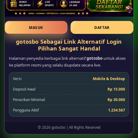
MASUK
DAFTAR
gotosbo Sebagai Link Alternatif Login
Pilihan Sangat Handal
Halaman penyedia berbagai link alternatif
gotosbo
untuk akses
ke platform resmi yang selalu diupdate secara live.
Versi
Mobile & Desktop
Deposit Awal
Rp 15.000
Penarikan Minimal
Rp 30.000
Pengguna Aktif
1.234.567
©
2026
gotosbo | All Rights Reserved