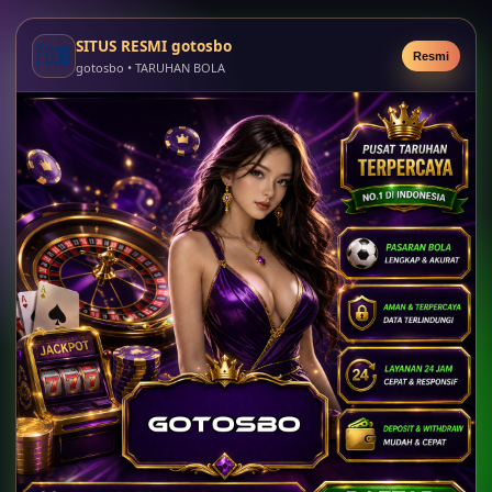
SITUS RESMI gotosbo
Resmi
gotosbo • TARUHAN BOLA