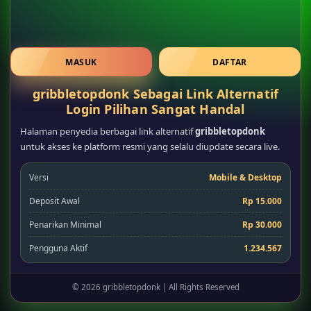
MASUK
DAFTAR
gribbletopdonk Sebagai Link Alternatif
Login Pilihan Sangat Handal
Halaman penyedia berbagai link alternatif
gribbletopdonk
untuk akses ke platform resmi yang selalu diupdate secara live.
Versi
Mobile & Desktop
Deposit Awal
Rp 15.000
Penarikan Minimal
Rp 30.000
Pengguna Aktif
1.234.567
©
2026
gribbletopdonk | All Rights Reserved