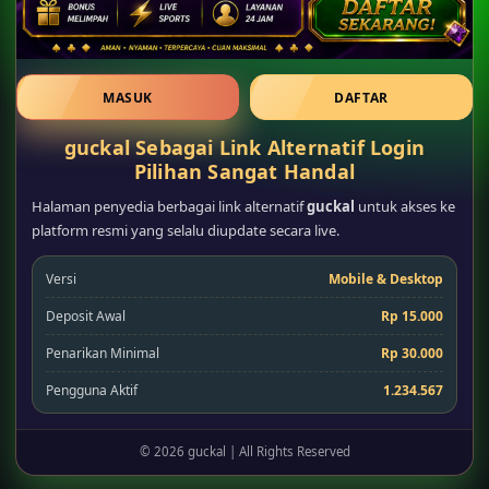
MASUK
DAFTAR
guckal Sebagai Link Alternatif Login
Pilihan Sangat Handal
Halaman penyedia berbagai link alternatif
guckal
untuk akses ke
platform resmi yang selalu diupdate secara live.
Versi
Mobile & Desktop
Deposit Awal
Rp 15.000
Penarikan Minimal
Rp 30.000
Pengguna Aktif
1.234.567
©
2026
guckal | All Rights Reserved