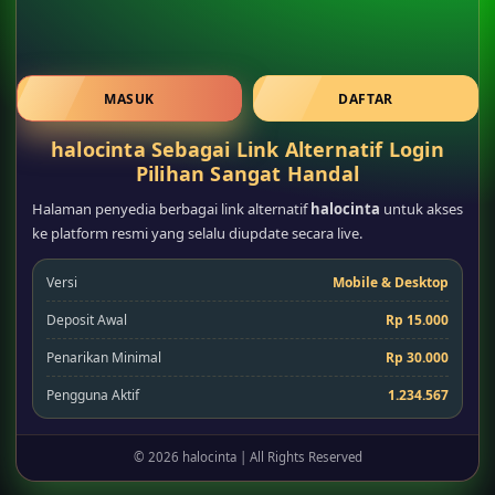
MASUK
DAFTAR
halocinta Sebagai Link Alternatif Login
Pilihan Sangat Handal
Halaman penyedia berbagai link alternatif
halocinta
untuk akses
ke platform resmi yang selalu diupdate secara live.
Versi
Mobile & Desktop
Deposit Awal
Rp 15.000
Penarikan Minimal
Rp 30.000
Pengguna Aktif
1.234.567
©
2026
halocinta | All Rights Reserved