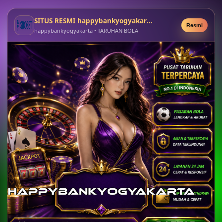
SITUS RESMI happybankyogyakarta
Resmi
happybankyogyakarta • TARUHAN BOLA