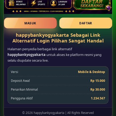
MASUK
DAFTAR
happybankyogyakarta Sebagai Link
Alternatif Login Pilihan Sangat Handal
Halaman penyedia berbagai link alternatif
happybankyogyakarta
untuk akses ke platform resmi yang
selalu diupdate secara live.
Versi
Mobile & Desktop
Deposit Awal
Rp 15.000
Penarikan Minimal
Rp 30.000
Pengguna Aktif
1.234.567
©
2026
happybankyogyakarta | All Rights Reserved