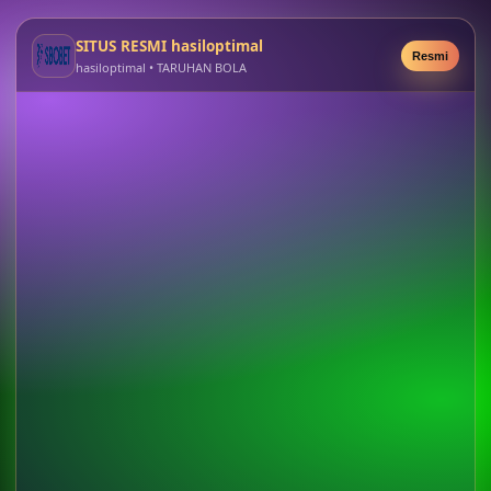
SITUS RESMI hasiloptimal
Resmi
hasiloptimal • TARUHAN BOLA