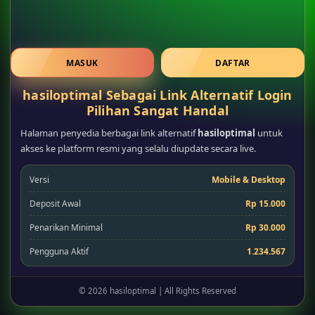
MASUK
DAFTAR
hasiloptimal Sebagai Link Alternatif Login
Pilihan Sangat Handal
Halaman penyedia berbagai link alternatif
hasiloptimal
untuk
akses ke platform resmi yang selalu diupdate secara live.
Versi
Mobile & Desktop
Deposit Awal
Rp 15.000
Penarikan Minimal
Rp 30.000
Pengguna Aktif
1.234.567
©
2026
hasiloptimal | All Rights Reserved