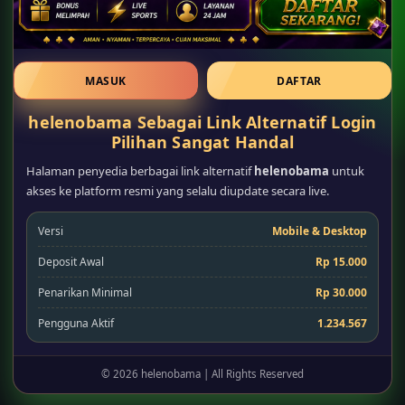
MASUK
DAFTAR
helenobama Sebagai Link Alternatif Login
Pilihan Sangat Handal
Halaman penyedia berbagai link alternatif
helenobama
untuk
akses ke platform resmi yang selalu diupdate secara live.
Versi
Mobile & Desktop
Deposit Awal
Rp 15.000
Penarikan Minimal
Rp 30.000
Pengguna Aktif
1.234.567
©
2026
helenobama | All Rights Reserved