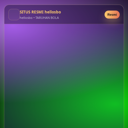
SITUS RESMI hellosbo
Resmi
hellosbo • TARUHAN BOLA