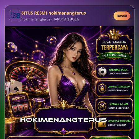
SITUS RESMI hokimenangterus
Resmi
hokimenangterus • TARUHAN BOLA