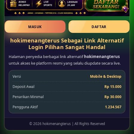
MASUK
DAFTAR
hokimenangterus Sebagai Link Alternatif
Login Pilihan Sangat Handal
Halaman penyedia berbagai link alternatif
hokimenangterus
untuk akses ke platform resmi yang selalu diupdate secara live.
Versi
Mobile & Desktop
Deposit Awal
Rp 15.000
Penarikan Minimal
Rp 30.000
Pengguna Aktif
1.234.567
©
2026
hokimenangterus | All Rights Reserved