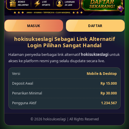
MASUK
DAFTAR
hokisukseslagi Sebagai Link Alternatif
Login Pilihan Sangat Handal
Halaman penyedia berbagai link alternatif
hokisukseslagi
untuk
akses ke platform resmi yang selalu diupdate secara live.
Versi
Mobile & Desktop
Deposit Awal
Rp 15.000
Penarikan Minimal
Rp 30.000
Pengguna Aktif
1.234.567
©
2026
hokisukseslagi | All Rights Reserved