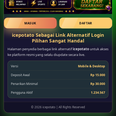
MASUK
DAFTAR
icepotato Sebagai Link Alternatif Login
Pilihan Sangat Handal
Halaman penyedia berbagai link alternatif
icepotato
untuk akses
ke platform resmi yang selalu diupdate secara live.
Versi
Mobile & Desktop
Deposit Awal
Rp 15.000
Penarikan Minimal
Rp 30.000
Pengguna Aktif
1.234.567
©
2026
icepotato | All Rights Reserved