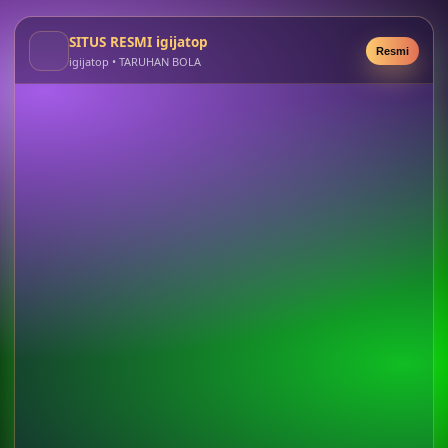
SITUS RESMI igijatop
Resmi
igijatop • TARUHAN BOLA