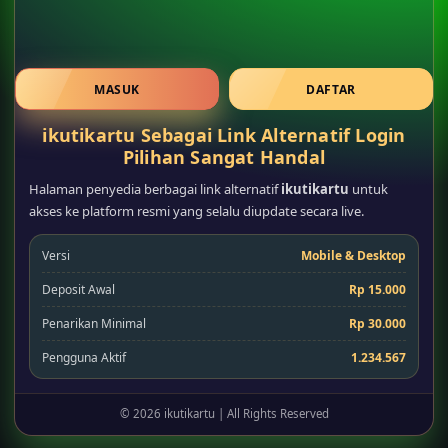
MASUK
DAFTAR
ikutikartu Sebagai Link Alternatif Login
Pilihan Sangat Handal
Halaman penyedia berbagai link alternatif
ikutikartu
untuk
akses ke platform resmi yang selalu diupdate secara live.
Versi
Mobile & Desktop
Deposit Awal
Rp 15.000
Penarikan Minimal
Rp 30.000
Pengguna Aktif
1.234.567
©
2026
ikutikartu | All Rights Reserved