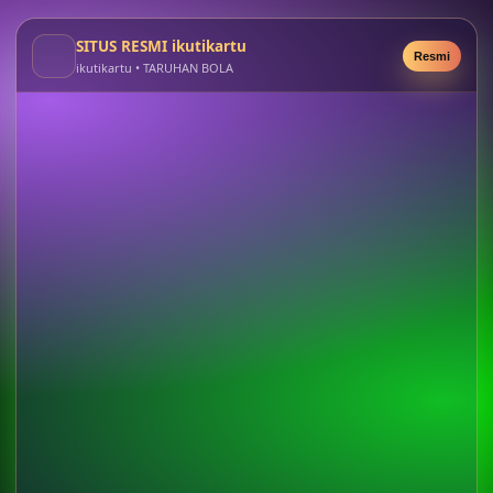
SITUS RESMI ikutikartu
Resmi
ikutikartu • TARUHAN BOLA