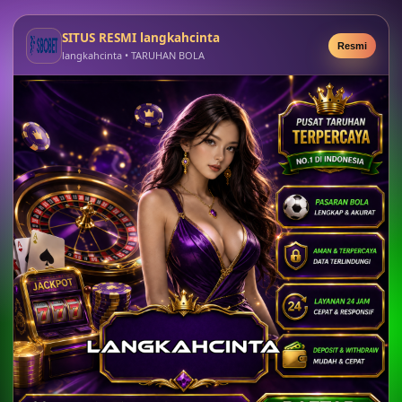
SITUS RESMI langkahcinta
Resmi
langkahcinta • TARUHAN BOLA