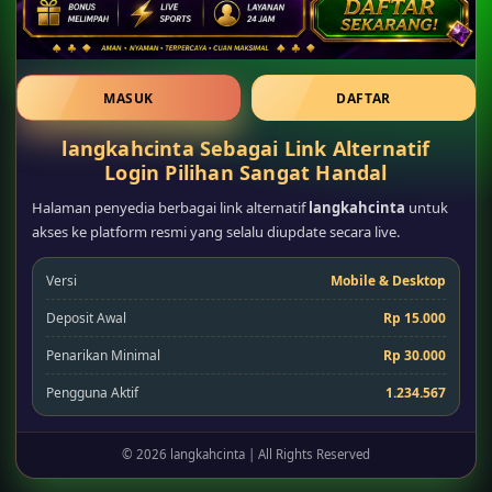
MASUK
DAFTAR
langkahcinta Sebagai Link Alternatif
Login Pilihan Sangat Handal
Halaman penyedia berbagai link alternatif
langkahcinta
untuk
akses ke platform resmi yang selalu diupdate secara live.
Versi
Mobile & Desktop
Deposit Awal
Rp 15.000
Penarikan Minimal
Rp 30.000
Pengguna Aktif
1.234.567
©
2026
langkahcinta | All Rights Reserved