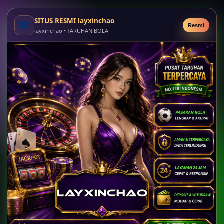
SITUS RESMI layxinchao
Resmi
layxinchao • TARUHAN BOLA