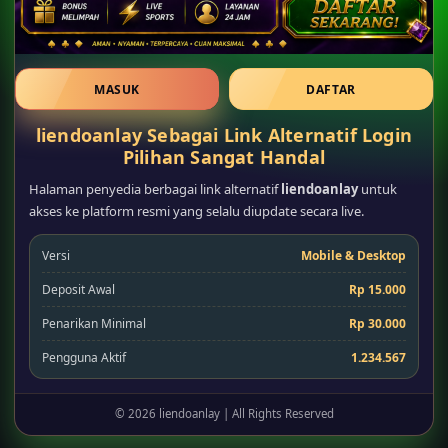
MASUK
DAFTAR
liendoanlay Sebagai Link Alternatif Login
Pilihan Sangat Handal
Halaman penyedia berbagai link alternatif
liendoanlay
untuk
akses ke platform resmi yang selalu diupdate secara live.
Versi
Mobile & Desktop
Deposit Awal
Rp 15.000
Penarikan Minimal
Rp 30.000
Pengguna Aktif
1.234.567
©
2026
liendoanlay | All Rights Reserved