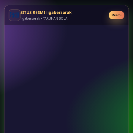
SITUS RESMI ligabersorak
Resmi
ligabersorak • TARUHAN BOLA