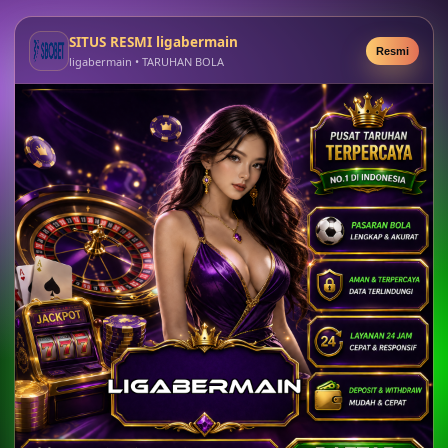
SITUS RESMI ligabermain
Resmi
ligabermain • TARUHAN BOLA