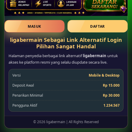
MASUK
DAFTAR
ligabermain Sebagai Link Alternatif Login
Pilihan Sangat Handal
Halaman penyedia berbagai link alternatif
ligabermain
untuk
akses ke platform resmi yang selalu diupdate secara live.
Versi
Mobile & Desktop
Deposit Awal
Rp 15.000
Penarikan Minimal
Rp 30.000
Pengguna Aktif
1.234.567
©
2026
ligabermain | All Rights Reserved