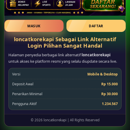
MASUK
DAFTAR
loncatkorekapi Sebagai Link Alternatif
Login Pilihan Sangat Handal
Halaman penyedia berbagai link alternatif
loncatkorekapi
untuk akses ke platform resmi yang selalu diupdate secara live.
Versi
Mobile & Desktop
Deposit Awal
Rp 15.000
Penarikan Minimal
Rp 30.000
Pengguna Aktif
1.234.567
©
2026
loncatkorekapi | All Rights Reserved