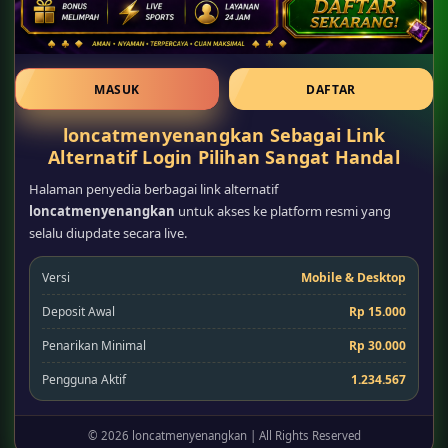
MASUK
DAFTAR
loncatmenyenangkan Sebagai Link
Alternatif Login Pilihan Sangat Handal
Halaman penyedia berbagai link alternatif
loncatmenyenangkan
untuk akses ke platform resmi yang
selalu diupdate secara live.
Versi
Mobile & Desktop
Deposit Awal
Rp 15.000
Penarikan Minimal
Rp 30.000
Pengguna Aktif
1.234.567
©
2026
loncatmenyenangkan | All Rights Reserved