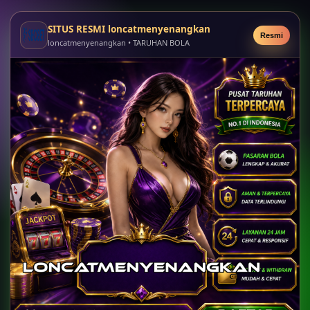
SITUS RESMI loncatmenyenangkan
Resmi
loncatmenyenangkan • TARUHAN BOLA