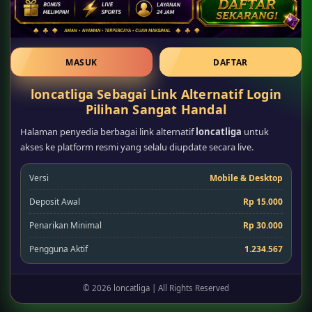
MASUK
DAFTAR
loncatliga Sebagai Link Alternatif Login
Pilihan Sangat Handal
Halaman penyedia berbagai link alternatif
loncatliga
untuk
akses ke platform resmi yang selalu diupdate secara live.
Versi
Mobile & Desktop
Deposit Awal
Rp 15.000
Penarikan Minimal
Rp 30.000
Pengguna Aktif
1.234.567
©
2026
loncatliga | All Rights Reserved