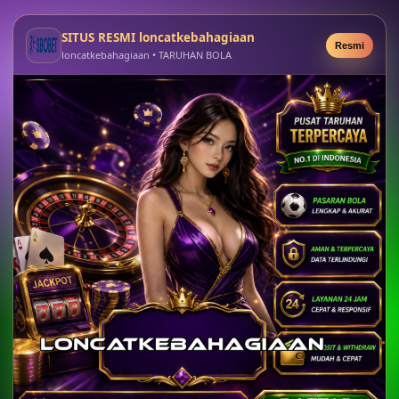
SITUS RESMI loncatkebahagiaan
Resmi
loncatkebahagiaan • TARUHAN BOLA