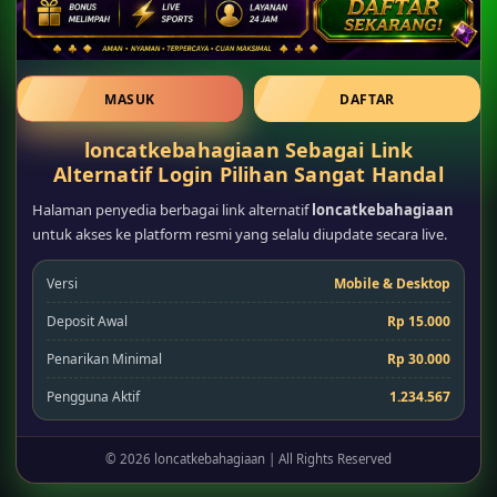
MASUK
DAFTAR
loncatkebahagiaan Sebagai Link
Alternatif Login Pilihan Sangat Handal
Halaman penyedia berbagai link alternatif
loncatkebahagiaan
untuk akses ke platform resmi yang selalu diupdate secara live.
Versi
Mobile & Desktop
Deposit Awal
Rp 15.000
Penarikan Minimal
Rp 30.000
Pengguna Aktif
1.234.567
©
2026
loncatkebahagiaan | All Rights Reserved