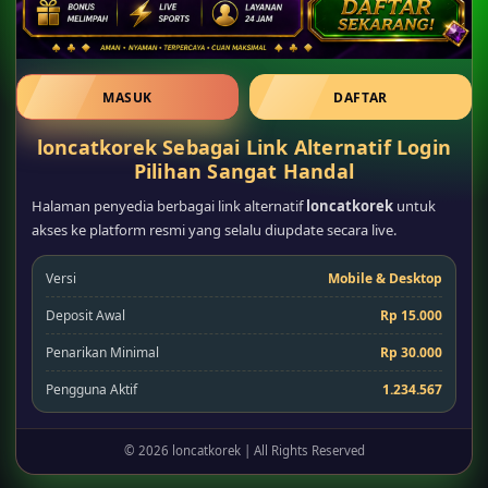
MASUK
DAFTAR
loncatkorek Sebagai Link Alternatif Login
Pilihan Sangat Handal
Halaman penyedia berbagai link alternatif
loncatkorek
untuk
akses ke platform resmi yang selalu diupdate secara live.
Versi
Mobile & Desktop
Deposit Awal
Rp 15.000
Penarikan Minimal
Rp 30.000
Pengguna Aktif
1.234.567
©
2026
loncatkorek | All Rights Reserved