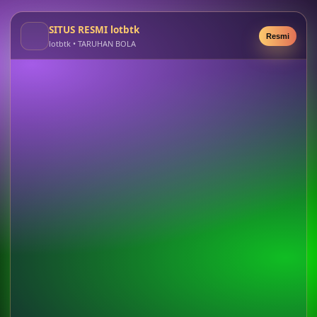
SITUS RESMI lotbtk
Resmi
lotbtk • TARUHAN BOLA