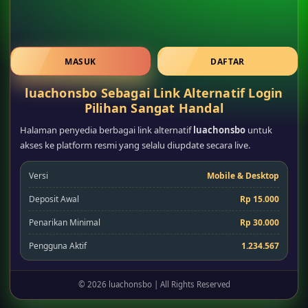
MASUK
DAFTAR
luachonsbo Sebagai Link Alternatif Login
Pilihan Sangat Handal
Halaman penyedia berbagai link alternatif
luachonsbo
untuk
akses ke platform resmi yang selalu diupdate secara live.
Versi
Mobile & Desktop
Deposit Awal
Rp 15.000
Penarikan Minimal
Rp 30.000
Pengguna Aktif
1.234.567
©
2026
luachonsbo | All Rights Reserved