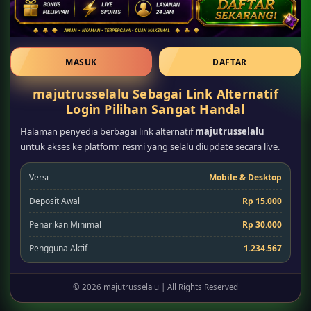
MASUK
DAFTAR
majutrusselalu Sebagai Link Alternatif
Login Pilihan Sangat Handal
Halaman penyedia berbagai link alternatif
majutrusselalu
untuk akses ke platform resmi yang selalu diupdate secara live.
Versi
Mobile & Desktop
Deposit Awal
Rp 15.000
Penarikan Minimal
Rp 30.000
Pengguna Aktif
1.234.567
©
2026
majutrusselalu | All Rights Reserved