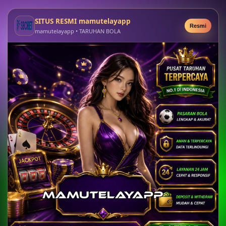
SITUS RESMI mamutelayapp
Resmi
mamutelayapp • TARUHAN BOLA