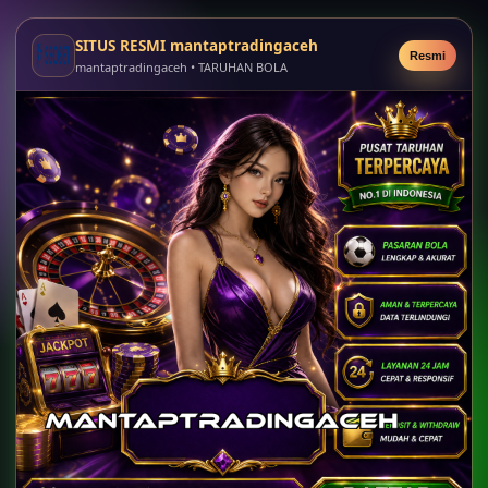
SITUS RESMI mantaptradingaceh
Resmi
mantaptradingaceh • TARUHAN BOLA